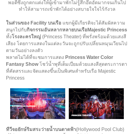
พอดีซึ่งถูกตกแต่งให้ผู้เข้ามาพักไม่รู้สึกอึดอัดมากจนเกินไป
ทำให้สามารถเข้าพักได้อย่างสบายใจใจไร้กังวล
ในส่วนของ
Facility บนเรือ
แขกผู้มีเกียรติจะได้สัมผัสความ
สนุกไปกับ
กิจกรรมอันหลากหลายบนเรือ
Majestic Princess
ทั้ง
โรงละครใหญ่
(
Princess Theater
)
ที่พรั่งพร้อมด้วยแสงสี
เสียง โดยการแสดงในแต่ละวันจะถูกปรับเปลี่ยนหมุนเวียนไป
ตามวันอย่างลงตัว
พลาดไม่ได้ที่จะชมการแสดง
Princess Water Color
Fantasy Show
โชว์น้ำพุที่เต็มเปี่ยมด้วยแสงสีสุดตระการตา
ที่คัดสรรและจัดแสดงขึ้นเป็นพิเศษสำหรับเรือ Majestic
Princess
ทีวีจอยักษ์ริมสระว่ายน้ำบนดาดฟ้า
(
Hollywood Pool Club
)