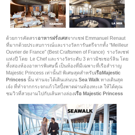
ด้วยการคัดสรร
อาหารฝรั่งเศส
จากเชฟ
Emmanuel Renaut
ที่มากด้วยประสบการณ์และรางวัลการันตรีจากทั้ง “
Meilleur
Ouvrier de France” (Best Craftsmen of France)
รางวัลเชฟ
แห่งปี โดย
Le Chef
และรางวัลระดับ 3 ดาวมิชเชอร์ลิน โดย
ทั้งสองห้องอาหารพิเศษนี้ เป็นห้องที่มีเฉพาะที่เรือสำราญ
Majestic Princess
เท่านั้น!!
พิเศษสุดสำหรับ
เรือ
Majestic
Princess
นั้น ท่านจะได้เดินเล่นบน
S
ea
Walk
ทางเดินสุด
เจ๋ง ที่ทำจากกระจกแก้วใสปิ้งพาดผ่านท้องทะเล ให้ได้คุณ
ชมวิวที่สวยงามไปกับเส้นทางล่อง
เรือ
Majestic Princess