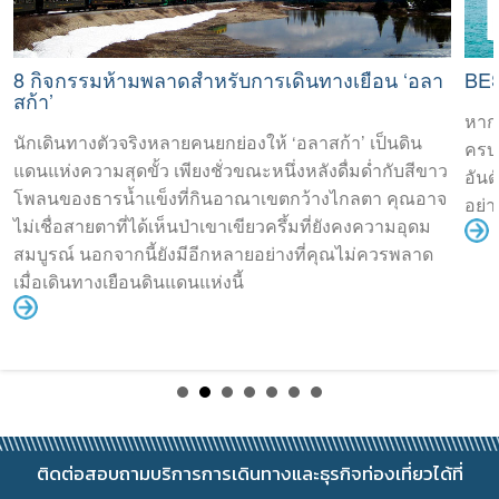
8 กิจกรรมห้ามพลาดสำหรับการเดินทางเยือน ‘อลา
BE
สก้า’
หากค
นักเดินทางตัวจริงหลายคนยกย่องให้ ‘อลาสก้า’ เป็นดิน
ครบค
แดนแห่งความสุดขั้ว เพียงชั่วขณะหนึ่งหลังดื่มด่ำกับสีขาว
อันด
โพลนของธารน้ำแข็งที่กินอาณาเขตกว้างไกลตา คุณอาจ
อย่
ไม่เชื่อสายตาที่ได้เห็นป่าเขาเขียวครึ้มที่ยังคงความอุดม
สมบูรณ์ นอกจากนี้ยังมีอีกหลายอย่างที่คุณไม่ควรพลาด
เมื่อเดินทางเยือนดินแดนแห่งนี้
ติดต่อสอบถามบริการการเดินทางและธุรกิจท่องเที่ยวได้ที่