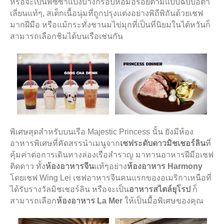
หรือจะเป็นพิซซ่าแป้งบางกรอบหอมอร่อยตามแบบฉบับอิตา
เลี่ยนแท้ๆ, สเต็กเนื้อนุ่มที่ถูกปรุงแต่งอย่างพิถีพิถันด้วยเชฟ
มากฝีมือ หรือแม้กระทั่งชานมไข่มุกที่เป็นที่นิยมในไต้หวันก็
สามารถเลือกชิมได้บนเรือเช่นกัน
พิเศษสุดสำหรับบนเรือ
Majestic Princess นั้น ยังมีห้อง
อาหารพิเศษที่คัดสรรนำเมนูจาก
เชฟระดับดาวมิชเชอร์ลิน
ที่
คุ้ม
ค่าต่อการเดินทางล่องเรือสำราญ มาทานอาหารฝีมือเชฟ
ติดดาว ทั้ง
ห้องอาหารจีน
แท้ๆอย่าง
ห้องอาหาร
Harmony
โดยเชฟ
Wing Lei
เชฟอาหารจีนคนแรกของอเมริกาเหนือที่
ได้รับรางวัลมิชเชอร์ลิน หรือจะเป็น
อาหารสไตล์ยุโรป
ก็
สามารถเลือก
ห้องอาหาร
La Mer
ให้เป็นมื้อพิเศษของคุณ