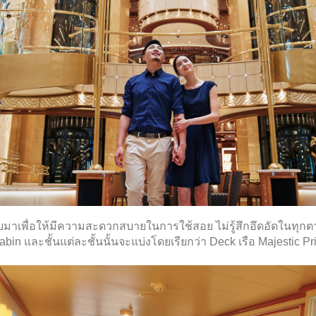
มาเพื่อให้มีความสะดวกสบายในการใช้สอย ไม่รู้สึกอึดอัดในทุกต
abin
และชั้นแต่ละชั้นนั้นจะแบ่งโดยเรียกว่า
Deck
เรือ
Majestic P