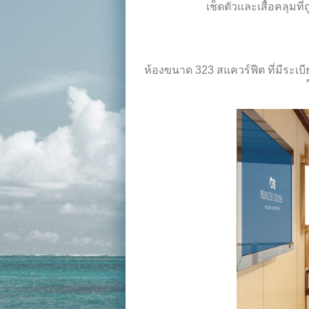
เช็ดตัวและเสื้อคลุมที
ห้องขนาด 323 สแควร์ฟีต ที่มีระ