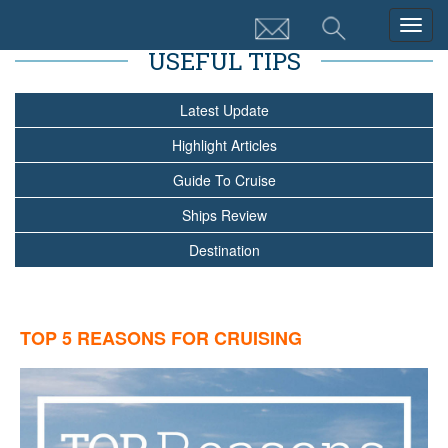
Togg
navig
USEFUL TIPS
Latest Update
Highlight Articles
Guide To Cruise
Ships Review
Destination
TOP 5 REASONS FOR CRUISING