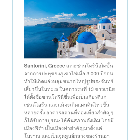
Santorini, Greece
เกาะซานโตรินีเกิดขึ้น
จากการปะทุของภูเขาไฟเมื่อ 3,000 ปีก่อน
ทำให้เกิดแอ่งหลุมขนาดใหญ่รูปพระจันทร์
เสี้ยวขึ้นในทะเล ในศตวรรษที่ 13 ชาวเวนิส
ได้ตั้งชื่อซานโตรินีขึ้นเพื่อเป็นเกียรติแก่
เซนต์ไอรีน และแม้จะเกิดเเผ่นดินไหวขึ้น
หลายครั้ง อาคารสถานที่ท่องเที่ยวสำคัญๆ
ก็ได้รับการบูรณะให้คืนสภาพดังเดิม โดยมี
เมืองฟีร่า เป็นเมืองท่าสำคัญมาตั้งเเต่
โบราณ เเละเป็นจุดศูนย์กลางของร้านอา