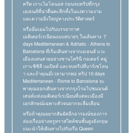
ครีต เกาะไมโคนอส ก่อนจบทริปที่กรุง
เอเธนส์ที่น่าตื่นตะลึกทั้งในแง่ความงาม
และความยิ่งใหญ่ทางประวัติศาสตร์
หรืออิ่มเอมไปกับบรรยากาศ
เมดิเตอร์เรเนียนแบบสบายๆ ในเส้นทาง 7
days Mediterranean & Adriatic - Athens to
Barcelona ที่เริ่มเดินทางจากเอเธนส์ แวะ
เมืองแสนสวยอย่างซานโตรินี กอเตอร์ หมู่
เกาะซิซิลี เนเปิลส์ และจบทริปที่บาร์เซโลน
า และถ้าคุณมีเวลามากพอ ทริป 10 days
Mediterranean - Rome to Barcelona จะ
พาคุณออกเดินทางจากกรุงโรมไปชมมนต์
เสน่ห์แห่งเมดิเตอร์เรเนียนที่แต่ละเมืองมี
เอกลักษณ์เฉพาะตัวจนยากจะลืมเลือน
หรือถ้าคุณอยากสัมผัสอีกอารมณ์ของการ
ล่องเรืออย่างหรูหราสไตล์ชนชั้นสูงอังกฤษ
แนะนำให้เดินทางไปกับเรือ Queen