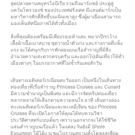
สุดปลายคาบสมุทรไอบีเรีย รวมถึงมาร์แซย์ ประตูสู่
แคว้นโพรวองซ์ ของประเทศฝรั่งเศส มีแลนด์มาร์กเป็น
มหาวิหารศักดิ์สิทธิ์บนเนินเขาสูง ซึ่งผู้มาเยือนสามารถ
มองเห็นทัศนียภาพได้ทั่วทั้งเมือง
สิ่งที่คุณต้องเตรียมมีเพียงรองเท้าแตะ หมวกปีกกว้าง
เสื้อผ้าเนื้อเบาสบาย ชุดว่ายน้ำตัวเก่ง และร่างกายที่แข็ง
แรง จะได้สนุกกับการพักผ่อนบนเรือสำราญที่มีสิ่ง
อำนวยความสะดวกครบครัน และออกไปเดินเที่ยวให้ทั่ว
เมืองต่างๆ ในบรรยากาศที่ไม่ซ้ำกันเลยสักวัน
เส้นทางเมดิเตอร์เรเนียนตะวันออก เป็นหนึ่งในเส้นทาง
ท่องเที่ยวที่เรือสำราญ Princess Cruises และ Cunard
มีความชำนาญเป็นพิเศษ และมีการจัดทริปท่องเที่ยว
หลากหลายให้เลือกตามความสนใจ อาทิ เส้นทางล่อง
ทะเลเมดิเตอร์เรเนียนและทะเลอีเจียน ของ Princess
Cruises ที่จะเปิดโอกาสให้คุณได้ทบทวนวิชา
ประวัติศาสตร์แบบเต็มๆ เพราะนอกจากจะได้ใช้ชีวิต
แสนสำราญบนเรือแล้ว ในแต่ละวันยังมี Shore
Excursion ให้ได้แวะชมโบราณสถานทั้งโคลอสเซียม