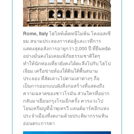
Rome, Italy
ไฮไลท์เด็ดหนีไม่พ้น โคลอสเซี
ยม สนามประลองการต่อสู้และเวทีการ
แสดงสุดอลังการอายุกว่า 2,000 ปี ที่ยืนหยัด
อย่างมั่นคงไม่เคยแพ้ภัยธรรมชาติใดๆ
ทำให้นักท่องเที่ยวยังคงได้ตะลึงไปกับ ไฮโป
เจียม เครือข่ายห้องใต้ดินใต้พื้นสนาม
ประลอง ที่ลัดเลาะไปตามเสาต่างๆ ถือ
เป็นการออกแบบผังสิ่งก่อสร้างที่แสดงถึง
ความฉลาดของชาวโรมัน ส่วนใครที่อยาก
กลับมาเยือนกรุงโรมอีกครั้ง ควรแวะไป
โยนเหรียญที่น้ำพุเทรวี แลนด์มาร์คอีกแห่ง
ประจำเมืองที่งดงามด้วยประติมากรรมหิน
อ่อนตระการตา