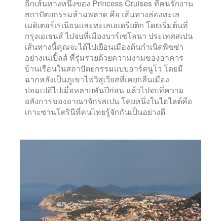
อีกเส้นทางหนึ่งของ Princess Cruises ที่คนรักงาน
สถาปัตยกรรมห้ามพลาด คือ เส้นทางล่องทะเล
เมดิเตอร์เรเนียนและทะเลเอเดรียติก โดยเริ่มต้นที่
กรุงเอเธนส์ ไปจบที่เมืองบาร์เซโลนา ประเทศสเปน
เส้นทางนี้คุณจะได้ไปเยือนเมืองต้นกำเนิดพิซซ่า
อย่างเนเปิ้ลส์ ที่รุ่มรวยด้วยความงามของอาคาร
บ้านเรือนในสถาปัตยกรรมแบบอาร์ตนูโว โดยมี
ฉากหลังเป็นภูเขาไฟวิสุเวียสที่เคยกลืนเมือง
ปอมเปอีไปเมื่อหลายพันปีก่อน แล้วไปจบที่ความ
อลังการของอาณาจักรสเปน โดยหนึ่งในไฮไลต์คือ
เกาะซานโตรินีที่คนไทยรู้จักกันเป็นอย่างดี