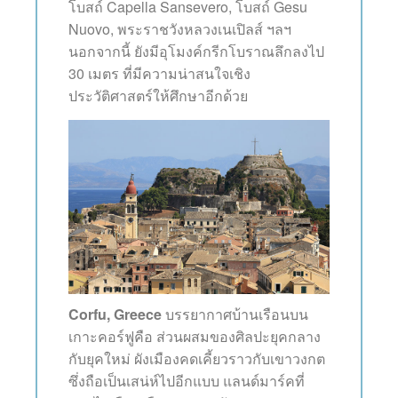
โบสถ์ Capella Sansevero, โบสถ์ Gesu
Nuovo, พระราชวังหลวงเนเปิลส์ ฯลฯ
นอกจากนี้ ยังมีอุโมงค์กรีกโบราณลึกลงไป
30 เมตร ที่มีความน่าสนใจเชิง
ประวัติศาสตร์ให้ศึกษาอีกด้วย
Corfu, Greece
บรรยากาศบ้านเรือนบน
เกาะคอร์ฟูคือ ส่วนผสมของศิลปะยุคกลาง
กับยุคใหม่ ผังเมืองคดเคี้ยวราวกับเขาวงกต
ซึ่งถือเป็นเสน่ห์ไปอีกแบบ แลนด์มาร์คที่