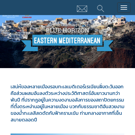
Togg
navig
เสน่ห์ของหลายเมืองรอบทะเลเมดิเตอร์เรเนียนฝั่งตะวันออก
คือส่วนผสมอันลงตัวระหว่างประวัติศาสตร์อันยาวนานกว่า
พันปี ที่ปรากฏอยู่ในความงดงามอลังการของสถาปัตยกรรม
ที่ตั้งตระหง่านอยู่ในหลายเมือง บวกกับธรรมชาติอันสวยงาม
ของน้ำทะเลสีสดตัดกับฟ้าครามเข้ม ท่ามกลางอากาศที่เย็น
สบายตลอดปี