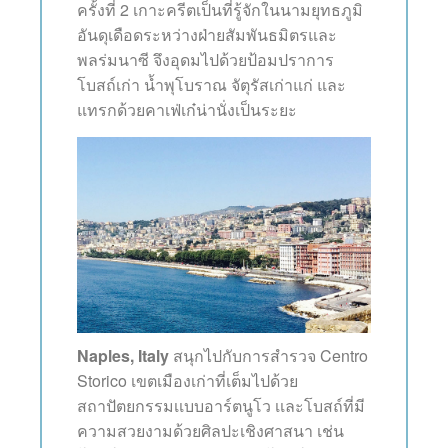
ครั้งที่ 2 เกาะครีตเป็นที่รู้จักในนามยุทธภูมิ
อันดุเดือดระหว่างฝ่ายสัมพันธมิตรและ
พลร่มนาซี จึงอุดมไปด้วยป้อมปราการ
โบสถ์เก่า น้ำพุโบราณ จัตุรัสเก่าแก่ และ
แทรกด้วยคาเฟ่เก๋น่านั่งเป็นระยะ
Naples, Italy
สนุกไปกับการสำรวจ Centro
Storico เขตเมืองเก่าที่เต็มไปด้วย
สถาปัตยกรรมเเบบอาร์ตนูโว เเละโบสถ์ที่มี
ความสวยงามด้วยศิลปะเชิงศาสนา เช่น