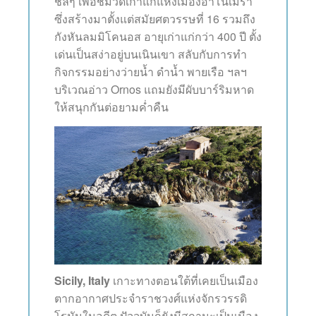
ชิลๆ เพื่อชมวัดเก่าแก่แห่งเมืองอาโนเมรา
ซึ่งสร้างมาตั้งแต่สมัยศตวรรษที่ 16 รวมถึง
กังหันลมมิโคนอส อายุเก่าแก่กว่า 400 ปี ตั้ง
เด่นเป็นสง่าอยู่บนเนินเขา สลับกับการทำ
กิจกรรมอย่างว่ายน้ำ ดำน้ำ พายเรือ ฯลฯ
บริเวณอ่าว Ornos แถมยังมีผับบาร์ริมหาด
ให้สนุกกันต่อยามค่ำคืน
Sicily, Italy
เกาะทางตอนใต้ที่เคยเป็นเมือง
ตากอากาศประจำราชวงศ์แห่งจักรวรรดิ
โรมันในอดีต ปัจจุบันก็ยังมีสถานะเป็นเมือง