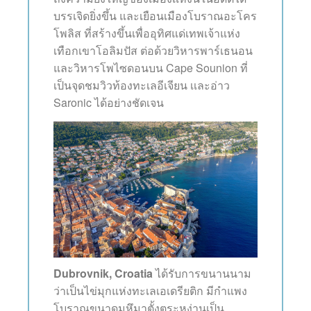
บรรเจิดยิ่งขึ้น และเยือนเมืองโบราณอะโคร
โพลิส ที่สร้างขึ้นเพื่ออุทิศแด่เทพเจ้าแห่ง
เทือกเขาโอลิมปัส ต่อด้วยวิหารพาร์เธนอน
และวิหารโพไซดอนบน Cape Sounion ที่
เป็นจุดชมวิวท้องทะเลอีเจียน เเละอ่าว
Saronic ได้อย่างชัดเจน
Dubrovnik, Croatia
ได้รับการขนานนาม
ว่าเป็นไข่มุกแห่งทะเลเอเดรียติก มีกำแพง
โบราณขนาดมหึมาตั้งตระหง่านเป็น